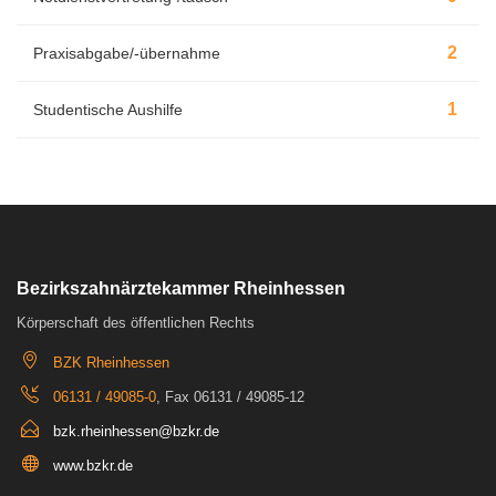
2
Praxisabgabe/-übernahme
1
Studentische Aushilfe
Bezirkszahnärztekammer Rheinhessen
Körperschaft des öffentlichen Rechts
BZK Rheinhessen
06131 / 49085-0
, Fax 06131 / 49085-12
bzk.rheinhessen@bzkr.de
www.bzkr.de