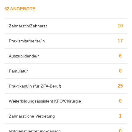
62 ANGEBOTE
10
Zahnärztin/Zahnarzt
17
Praxismitarbeiter/in
6
Auszubildende/r
0
Famulatur
25
Praktikant/in (für ZFA-Beruf)
0
Weiterbildungsassistent KFO/Chirurgie
1
Zahnärztliche Vertretung
0
Notdienstvertretung-/tausch