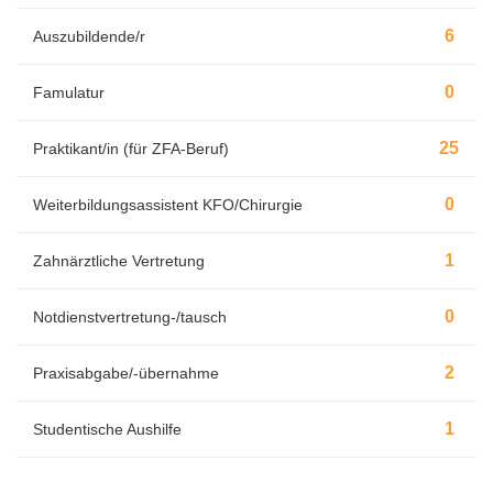
6
Auszubildende/r
0
Famulatur
25
Praktikant/in (für ZFA-Beruf)
0
Weiterbildungsassistent KFO/Chirurgie
1
Zahnärztliche Vertretung
0
Notdienstvertretung-/tausch
2
Praxisabgabe/-übernahme
1
Studentische Aushilfe