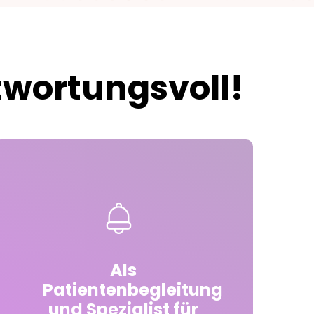
ntwortungsvoll!
Als
Patientenbegleitung
und Spezialist für