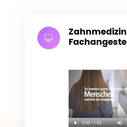
Zahnmedizini
Fachangestel