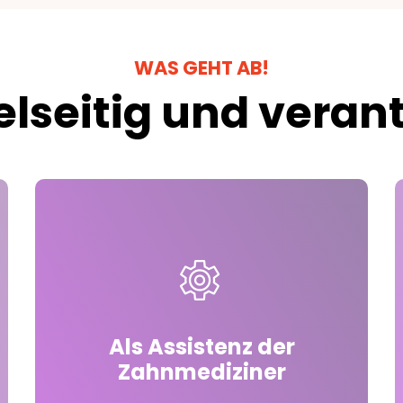
WAS GEHT AB!
ielseitig und vera
Als Assistenz der
Zahnmediziner