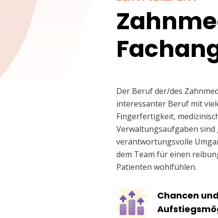
Zahnmed
Fachange
Der Beruf der/des Zahnmediz
interessanter Beruf mit vie
Fingerfertigkeit, medizinis
Verwaltungsaufgaben sind g
verantwortungsvolle Umgan
dem Team für einen reibungs
Patienten wohlfühlen.
Chancen un
Aufstiegsmög