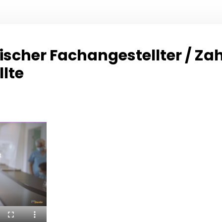
scher Fachangestellter / Za
lte