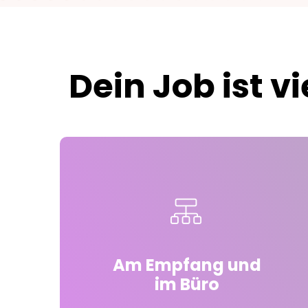
Dein Job ist v
Am Empfang und
im Büro