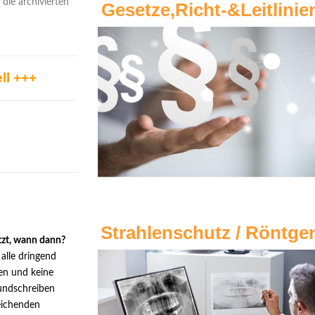
die archivierten
Gesetze,Richt-&Leitlinie
ll +++
Strahlenschutz / Röntge
tzt, wann dann?
 alle dringend
en und keine
undschreiben
eichenden