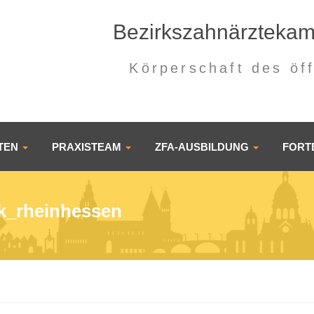
Bezirkszahnärzteka
Körperschaft des öf
NTEN
PRAXISTEAM
ZFA-AUSBILDUNG
FORT
k_rheinhessen