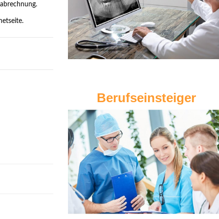
gabrechnung.
etseite.
Berufseinsteiger