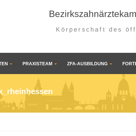
Bezirkszahnärzteka
Körperschaft des öf
NTEN
PRAXISTEAM
ZFA-AUSBILDUNG
FORT
k_rheinhessen