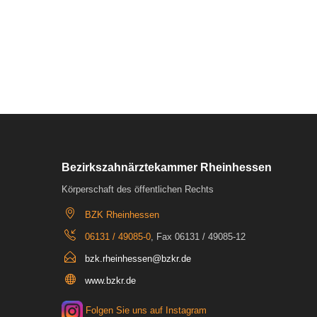
Bezirkszahnärztekammer Rheinhessen
Körperschaft des öffentlichen Rechts
BZK Rheinhessen
06131 / 49085-0
, Fax 06131 / 49085-12
bzk.rheinhessen@bzkr.de
www.bzkr.de
Folgen Sie uns auf Instagram