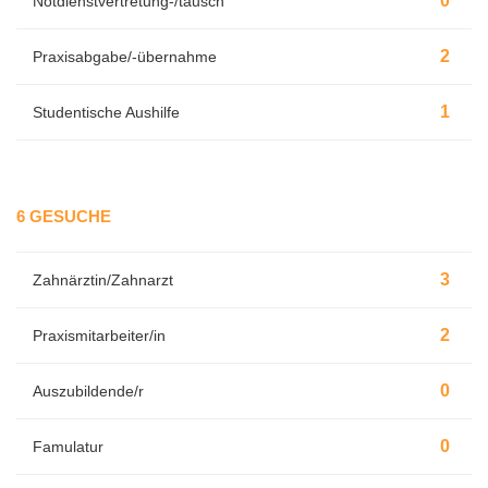
0
Notdienstvertretung-/tausch
2
Praxisabgabe/-übernahme
1
Studentische Aushilfe
6 GESUCHE
3
Zahnärztin/Zahnarzt
2
Praxismitarbeiter/in
0
Auszubildende/r
0
Famulatur