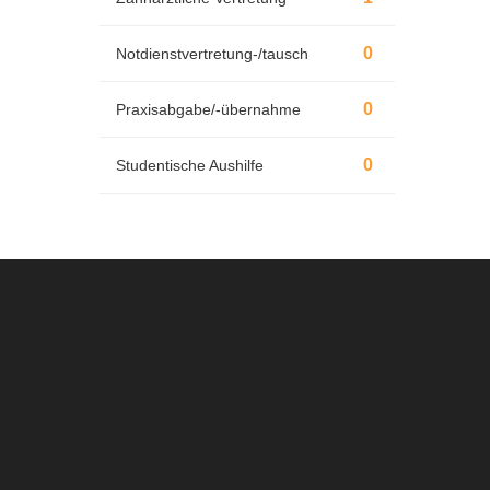
0
Notdienstvertretung-/tausch
0
Praxisabgabe/-übernahme
0
Studentische Aushilfe