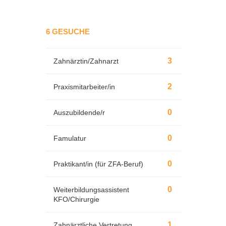
6 GESUCHE
3
Zahnärztin/Zahnarzt
2
Praxismitarbeiter/in
0
Auszubildende/r
0
Famulatur
0
Praktikant/in (für ZFA-Beruf)
0
Weiterbildungsassistent
KFO/Chirurgie
1
Zahnärztliche Vertretung