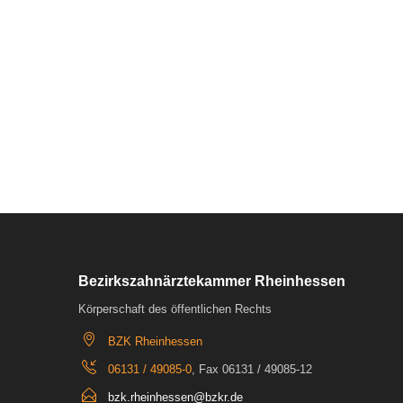
Bezirkszahnärztekammer Rheinhessen
Körperschaft des öffentlichen Rechts
BZK Rheinhessen
06131 / 49085-0
, Fax 06131 / 49085-12
bzk.rheinhessen@bzkr.de