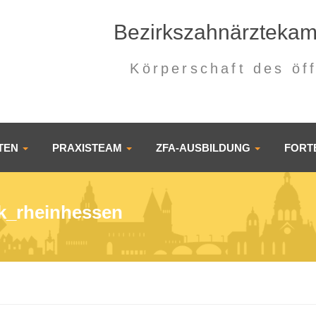
Bezirkszahnärzteka
Körperschaft des öf
NTEN
PRAXISTEAM
ZFA-AUSBILDUNG
FORT
k_rheinhessen