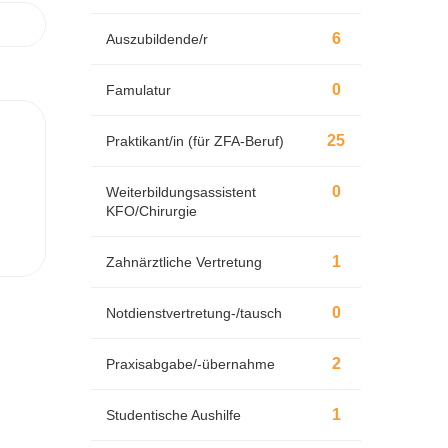
6
Auszubildende/r
0
Famulatur
25
Praktikant/in (für ZFA-Beruf)
0
Weiterbildungsassistent
KFO/Chirurgie
1
Zahnärztliche Vertretung
0
Notdienstvertretung-/tausch
2
Praxisabgabe/-übernahme
1
Studentische Aushilfe